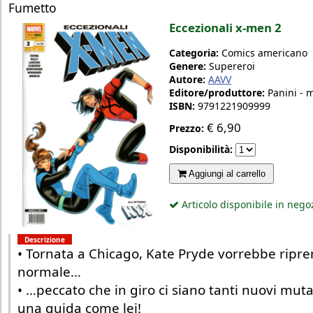
Fumetto
Eccezionali x-men 2
Categoria:
Comics americano
Genere:
Supereroi
Autore:
AAVV
Editore/produttore:
Panini - 
ISBN:
9791221909999
€
6,90
Prezzo:
Disponibilità:
Aggiungi al carrello
Articolo disponibile in nego
Descrizione
• Tornata a Chicago, Kate Pryde vorrebbe ripre
normale…
• …peccato che in giro ci siano tanti nuovi muta
una guida come lei!