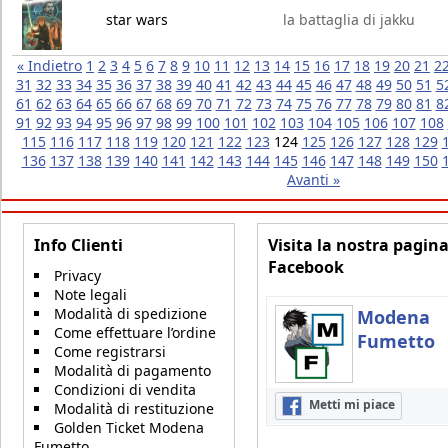
star wars
la battaglia di jakku
« Indietro
1
2
3
4
5
6
7
8
9
10
11
12
13
14
15
16
17
18
19
20
21
2
31
32
33
34
35
36
37
38
39
40
41
42
43
44
45
46
47
48
49
50
51
5
61
62
63
64
65
66
67
68
69
70
71
72
73
74
75
76
77
78
79
80
81
8
91
92
93
94
95
96
97
98
99
100
101
102
103
104
105
106
107
108
115
116
117
118
119
120
121
122
123
124
125
126
127
128
129
136
137
138
139
140
141
142
143
144
145
146
147
148
149
150
Avanti »
Info Clienti
Visita la nostra pagin
Facebook
Privacy
Note legali
Modalità di spedizione
Modena
Come effettuare l’ordine
Fumetto
Come registrarsi
Modalità di pagamento
Condizioni di vendita
Metti mi piace
Modalità di restituzione
Golden Ticket Modena
Fumetto