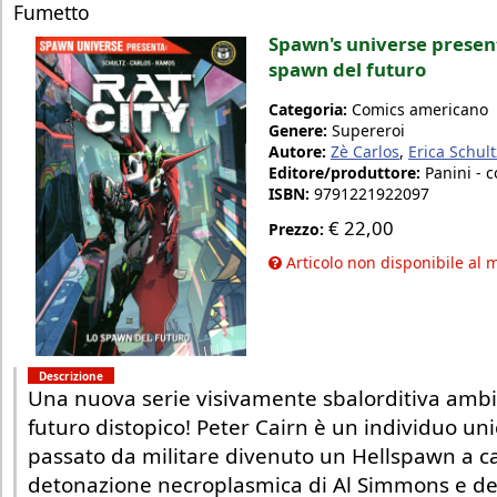
Fumetto
Spawn's universe presenta
spawn del futuro
Categoria:
Comics americano
Genere:
Supereroi
Autore:
Zè Carlos
,
Erica Schult
Editore/produttore:
Panini - 
ISBN:
9791221922097
€
22,00
Prezzo:
Articolo non disponibile al
Descrizione
Una nuova serie visivamente sbalorditiva ambi
futuro distopico! Peter Cairn è un individuo un
passato da militare divenuto un Hellspawn a c
detonazione necroplasmica di Al Simmons e del