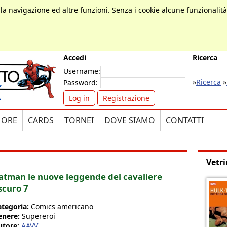
, la navigazione ed altre funzioni. Senza i cookie alcune funzionalit
Accedi
Ricerca
Username:
»
Ricerca
»
Password:
Log in
Registrazione
MORE
CARDS
TORNEI
DOVE SIAMO
CONTATTI
Vetri
atman le nuove leggende del cavaliere
scuro 7
ategoria:
Comics americano
enere:
Supereroi
utore:
AAVV