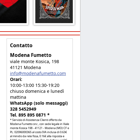
Contatto
Modena Fumetto
viale monte Kosica, 198
41121 Modena
info@modenafumetto.com
Orari:
10:00-13:00 15:30-19:20
chiuso domenica e lunedì
mattina
WhatsApp (solo messaggi)
328 5452949
Tel. 895 895 0871 *
* Servizio di Assistenza Clienti offerto da
Modena Fumetto snc , con sede legale in Viale
monte Kosica 198 - 41121 - Modena (MO) CF e
PL: 02096000365 al costo IVA inclusa di 0.63€
al minido da rete fissa, 0.16€ alla risposta e