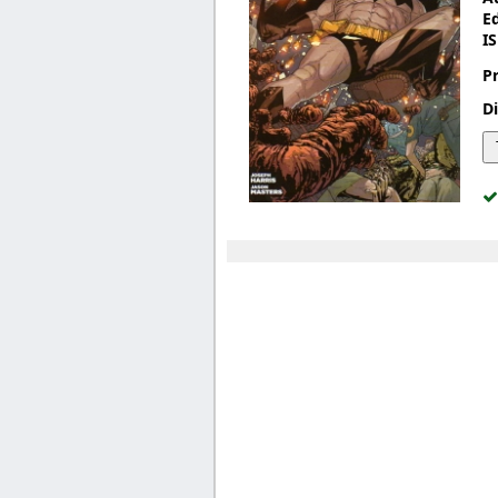
E
I
P
Di