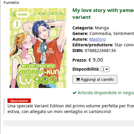
Fumetto
My love story with yamad
variant
Categoria:
Manga
Genere:
Commedia, Sentimentale
Autore:
Mashiro
Editore/produttore:
Star comi
ISBN:
9788822668134
€
9,00
Prezzo:
Disponibilità:
Aggiungi al carrello
Articolo disponibile in nego
Descrizione
Una speciale Variant Edition del primo volume perfetta per fro
estiva, con allegato un mini ventaglio in cartoncino!