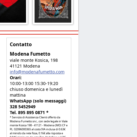
Contatto
Modena Fumetto
viale monte Kosica, 198
41121 Modena
info@modenafumetto.com
Orari:
10:00-13:00 15:30-19:20
chiuso domenica e lunedì
mattina
WhatsApp (solo messaggi)
328 5452949
Tel. 895 895 0871 *
* Servizio di Assistenza Clienti offerto da
Modena Fumetto snc , con sede legale in Viale
monte Kosica 198 - 41121 - Modena (MO) CF e
PL: 02096000365 al costo IVA inclusa di 0.63€
al minido da rete fissa, 0.16€ alla risposta e