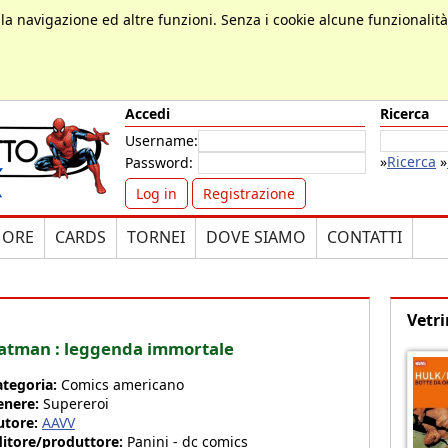
, la navigazione ed altre funzioni. Senza i cookie alcune funzionalit
Accedi
Ricerca
Username:
»
Ricerca
»
Password:
Log in
Registrazione
MORE
CARDS
TORNEI
DOVE SIAMO
CONTATTI
Vetri
atman : leggenda immortale
ategoria:
Comics americano
enere:
Supereroi
utore:
AAVV
ditore/produttore:
Panini - dc comics