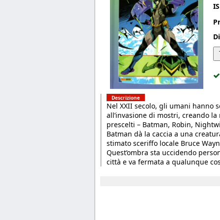
I
P
Di
Descrizione
Nel XXII secolo, gli umani hanno 
all’invasione di mostri, creando la
prescelti – Batman, Robin, Nightw
Batman dà la caccia a una creatur
stimato sceriffo locale Bruce Wayn
Quest’ombra sta uccidendo persone
città e va fermata a qualunque cos