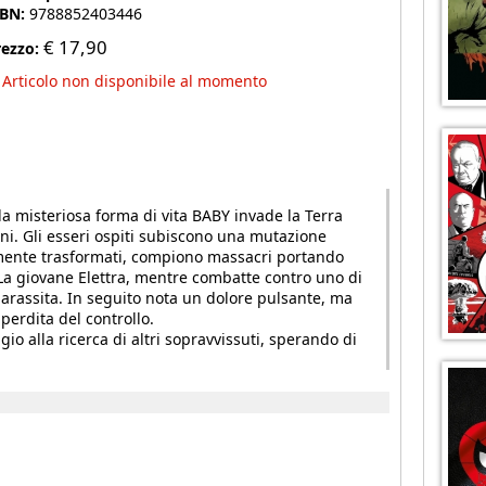
SBN:
9788852403446
€
17,90
rezzo:
Articolo non disponibile al momento
a misteriosa forma di vita BABY invade la Terra
i. Gli esseri ospiti subiscono una mutazione
amente trasformati, compiono massacri portando
. La giovane Elettra, mentre combatte contro uno di
 parassita. In seguito nota un dolore pulsante, ma
erdita del controllo.
io alla ricerca di altri sopravvissuti, sperando di