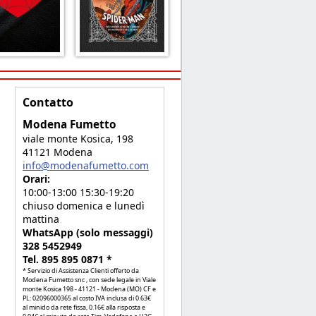
Contatto
Modena Fumetto
viale monte Kosica, 198
41121 Modena
info@modenafumetto.com
Orari:
10:00-13:00 15:30-19:20
chiuso domenica e lunedì
mattina
WhatsApp (solo messaggi)
328 5452949
Tel. 895 895 0871 *
* Servizio di Assistenza Clienti offerto da
Modena Fumetto snc , con sede legale in Viale
monte Kosica 198 - 41121 - Modena (MO) CF e
PL: 02096000365 al costo IVA inclusa di 0.63€
al minido da rete fissa, 0.16€ alla risposta e