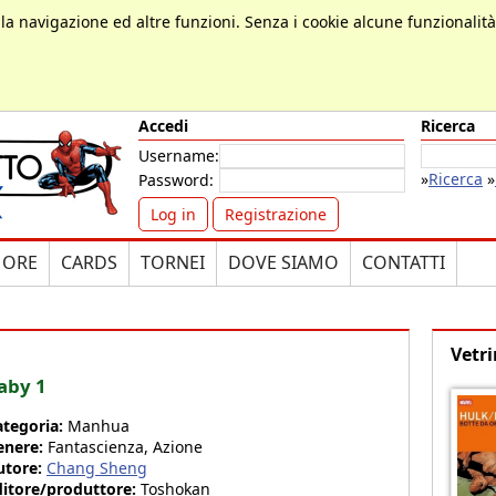
, la navigazione ed altre funzioni. Senza i cookie alcune funzionalit
Accedi
Ricerca
Username:
»
Ricerca
»
Password:
Log in
Registrazione
MORE
CARDS
TORNEI
DOVE SIAMO
CONTATTI
Vetri
aby 1
ategoria:
Manhua
enere:
Fantascienza, Azione
utore:
Chang Sheng
ditore/produttore:
Toshokan