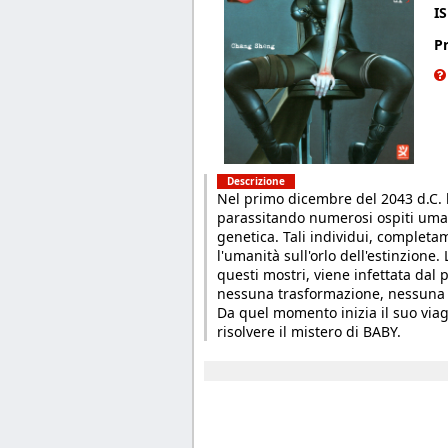
I
P
Descrizione
Nel primo dicembre del 2043 d.C. l
parassitando numerosi ospiti uman
genetica. Tali individui, complet
l'umanità sull'orlo dell'estinzione
questi mostri, viene infettata dal
nessuna trasformazione, nessuna p
Da quel momento inizia il suo viagg
risolvere il mistero di BABY.