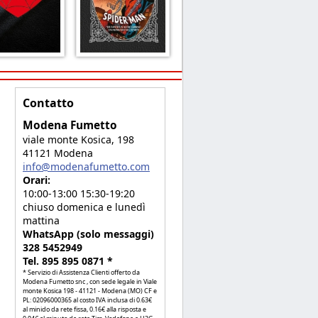
Contatto
Modena Fumetto
viale monte Kosica, 198
41121 Modena
info@modenafumetto.com
Orari:
10:00-13:00 15:30-19:20
chiuso domenica e lunedì
mattina
WhatsApp (solo messaggi)
328 5452949
Tel. 895 895 0871 *
* Servizio di Assistenza Clienti offerto da
Modena Fumetto snc , con sede legale in Viale
monte Kosica 198 - 41121 - Modena (MO) CF e
PL: 02096000365 al costo IVA inclusa di 0.63€
al minido da rete fissa, 0.16€ alla risposta e