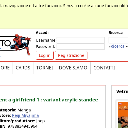
, la navigazione ed altre funzioni. Senza i cookie alcune funzionalit
Accedi
Ricerca
Username:
»
Ricerca
»
Password:
Log in
Registrazione
MORE
CARDS
TORNEI
DOVE SIAMO
CONTATTI
Vetri
ent a girlfriend 1 : variant acrylic standee
ategoria:
Manga
utore:
Reiji Miyajima
ditore/produttore:
Jpop
SBN:
9788834945964