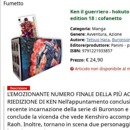
Fumetto
Ken il guerriero - hokut
edition 18 : cofanetto
Categoria:
Manga
Genere:
Avventura, Azione
Autore:
Tetsuo Hara
,
Buronso
Editore/produttore:
Panini - 
ISBN:
9791221933857
€
24,90
Prezzo:
Articolo non disponibile al
Descrizione
L’EMOZIONANTE NUMERO FINALE DELLA PIÙ A
RIEDIZIONE DI KEN Nell’appuntamento conclusi
recente incarnazione della serie di Buronson e 
conclude la vicenda che vede Kenshiro accompag
Raoh. Inoltre, tornano in scena due personagg