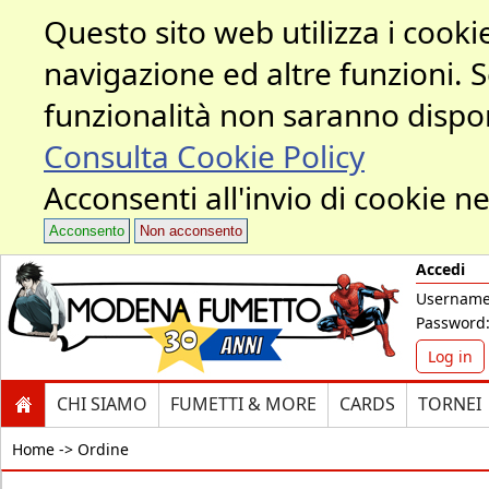
Questo sito web utilizza i cookie
navigazione ed altre funzioni. 
funzionalità non saranno dispon
Consulta Cookie Policy
Acconsenti all'invio di cookie ne
Acconsento
Non acconsento
Accedi
Username
Password
Log in
CHI SIAMO
FUMETTI & MORE
CARDS
TORNEI
Home ->
Ordine