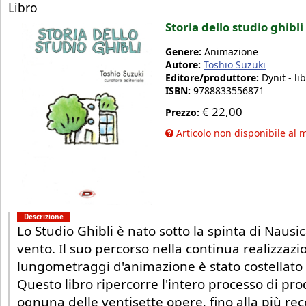
Libro
Storia dello studio ghibli
Genere:
Animazione
Autore:
Toshio Suzuki
Editore/produttore:
Dynit - lib
ISBN:
9788833556871
€
22,00
Prezzo:
Articolo non disponibile al
Descrizione
Lo Studio Ghibli è nato sotto la spinta di Nausic
vento. Il suo percorso nella continua realizzazi
lungometraggi d'animazione è stato costellato di
Questo libro ripercorre l'intero processo di pr
ognuna delle ventisette opere, fino alla più re