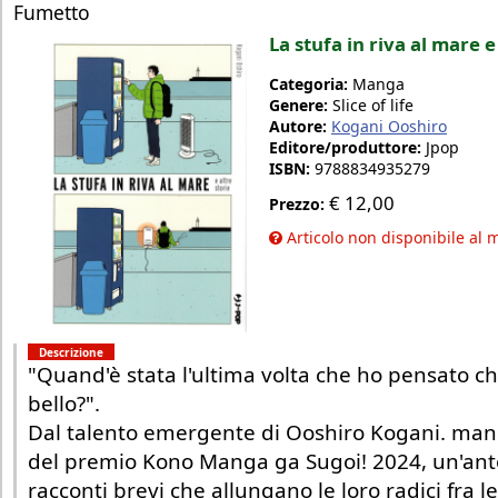
Fumetto
La stufa in riva al mare e
Categoria:
Manga
Genere:
Slice of life
Autore:
Kogani Ooshiro
Editore/produttore:
Jpop
ISBN:
9788834935279
€
12,00
Prezzo:
Articolo non disponibile al
Descrizione
"Quand'è stata l'ultima volta che ho pensato c
bello?".
Dal talento emergente di Ooshiro Kogani. man
del premio Kono Manga ga Sugoi! 2024, un'anto
racconti brevi che allungano le loro radici fra le