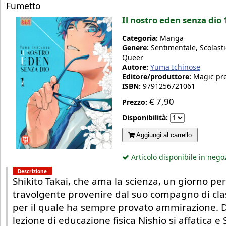
Fumetto
Il nostro eden senza dio 
Categoria:
Manga
Genere:
Sentimentale, Scolasti
Queer
Autore:
Yuma Ichinose
Editore/produttore:
Magic pr
ISBN:
9791256721061
€
7,90
Prezzo:
Disponibilità:
Aggiungi al carrello
Articolo disponibile in nego
Descrizione
Shikito Takai, che ama la scienza, un giorno pe
travolgente provenire dal suo compagno di clas
per il quale ha sempre provato ammirazione. 
lezione di educazione fisica Nishio si affatica e 