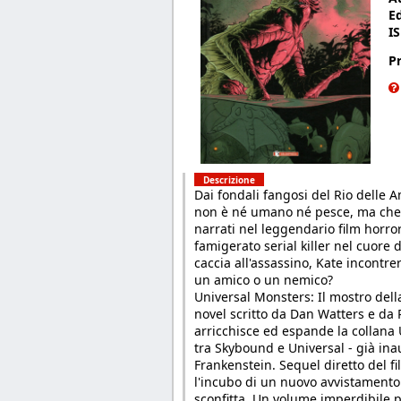
E
I
P
Descrizione
Dai fondali fangosi del Rio delle
non è né umano né pesce, ma che p
narrati nel leggendario film horro
famigerato serial killer nel cuore
caccia all'assassino, Kate incont
un amico o un nemico?
Universal Monsters: Il mostro del
novel scritto da Dan Watters e da
arricchisce ed espande la collana 
tra Skybound e Universal - già ina
Frankenstein. Sequel diretto del fi
l'incubo di un nuovo avvistamento
sconfitta. Un volume imperdibile p