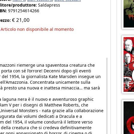
ditore/produttore:
Saldapress
SBN:
9791254614266
€
21,00
rezzo:
Articolo non disponibile al momento
 Amazzoni riemerge una spaventosa creatura che
orta con sé l’orrore! Decenni dopo gli eventi
r del 1954, la giornalista Kate Marsden insegue un
 dell'Amazzonia. Concentrata unicamente sulla
rerà presto una nuova e inattesa minaccia… ma sarà
la laguna nera è il nuovo e avventuroso graphic
 Ram V per i disegni di Matthew Roberts, che
Universal Monsters - nata grazie alla collaborazione
ugurata dai volumi dedicati a Dracula e a
lm del 1954, il volume condurrà il lettore verso
 della creatura che si credeva definitivamente
er ogni appassionato di horror, di cinema o di