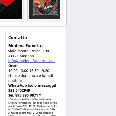
Contatto
Modena Fumetto
viale monte Kosica, 198
41121 Modena
info@modenafumetto.com
Orari:
10:00-13:00 15:30-19:20
chiuso domenica e lunedì
mattina
WhatsApp (solo messaggi)
328 5452949
Tel. 895 895 0871 *
* Servizio di Assistenza Clienti offerto da
Modena Fumetto snc , con sede legale in Viale
monte Kosica 198 - 41121 - Modena (MO) CF e
PL: 02096000365 al costo IVA inclusa di 0.63€
al minido da rete fissa, 0.16€ alla risposta e