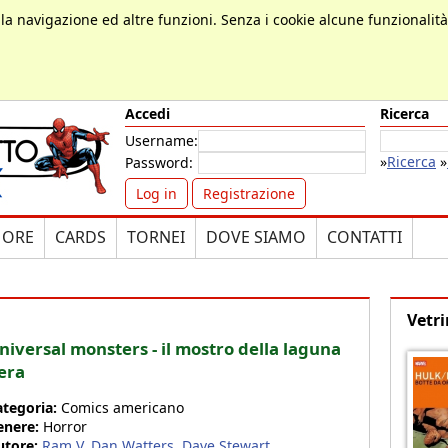
, la navigazione ed altre funzioni. Senza i cookie alcune funzionalit
Accedi
Ricerca
Username:
»
Ricerca
»
Password:
Log in
Registrazione
MORE
CARDS
TORNEI
DOVE SIAMO
CONTATTI
Vetri
niversal monsters - il mostro della laguna
era
ategoria:
Comics americano
enere:
Horror
utore:
Ram V
,
Dan Watters
,
Dave Stewart