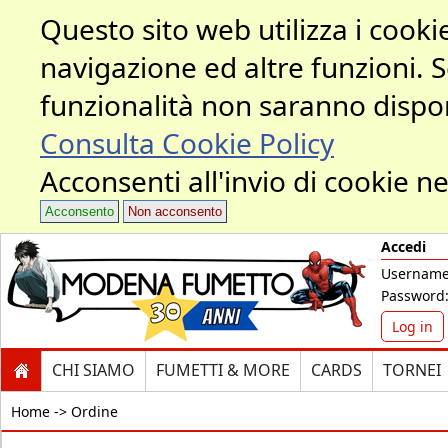
Questo sito web utilizza i cookie
navigazione ed altre funzioni. 
funzionalità non saranno dispon
Consulta Cookie Policy
Acconsenti all'invio di cookie ne
Acconsento
Non acconsento
Accedi
Username
Password
Log in
CHI SIAMO
FUMETTI & MORE
CARDS
TORNEI
Home ->
Ordine