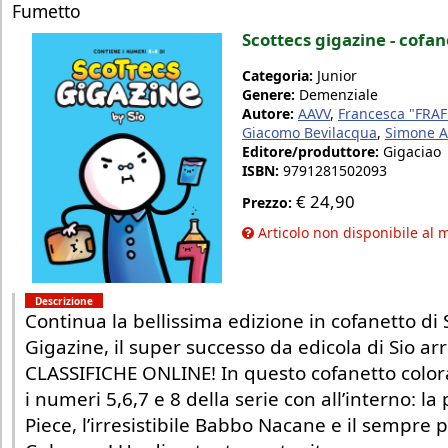
Fumetto
Scottecs gigazine - cofan
Categoria:
Junior
Genere:
Demenziale
Autore:
AAVV
,
Francesca "FRAF
Giacomo Bevilacqua
,
Simone Al
Editore/produttore:
Gigaciao
ISBN:
9791281502093
€
24,90
Prezzo:
Articolo non disponibile al
Descrizione
Continua la bellissima edizione in cofanetto di 
Gigazine, il super successo da edicola di Sio ar
CLASSIFICHE ONLINE! In questo cofanetto color
i numeri 5,6,7 e 8 della serie con all’interno: l
Piece, l’irresistibile Babbo Nacane e il sempre 