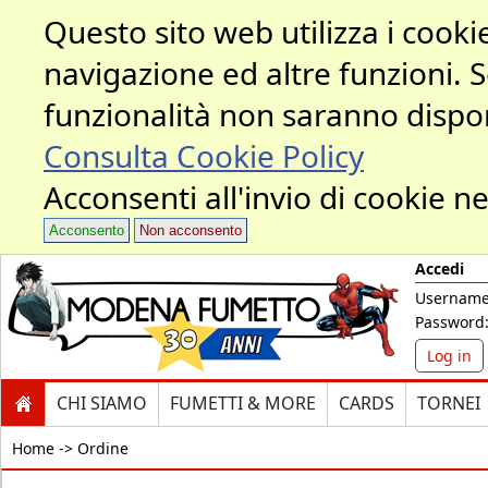
Questo sito web utilizza i cookie
navigazione ed altre funzioni. 
funzionalità non saranno dispon
Consulta Cookie Policy
Acconsenti all'invio di cookie ne
Acconsento
Non acconsento
Accedi
Username
Password
Log in
CHI SIAMO
FUMETTI & MORE
CARDS
TORNEI
Home ->
Ordine