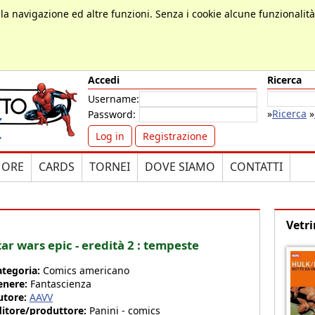
, la navigazione ed altre funzioni. Senza i cookie alcune funzionalit
Accedi
Ricerca
Username:
»
Ricerca
»
Password:
Log in
Registrazione
MORE
CARDS
TORNEI
DOVE SIAMO
CONTATTI
Vetri
tar wars epic - eredità 2 : tempeste
ategoria:
Comics americano
enere:
Fantascienza
utore:
AAVV
ditore/produttore:
Panini - comics