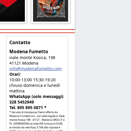
Contatto
Modena Fumetto
viale monte Kosica, 198
41121 Modena
info@modenafumetto.com
Orari:
10:00-13:00 15:30-19:20
chiuso domenica e lunedì
mattina
WhatsApp (solo messaggi)
328 5452949
Tel. 895 895 0871 *
* Servizio di Assistenza Clienti offerto da
Modena Fumetto snc , con sede legale in Viale
monte Kosica 198 - 41121 - Modena (MO) CF e
PL: 02096000365 al costo IVA inclusa di 0.63€
al minido da rete fissa, 0.16€ alla risposta e