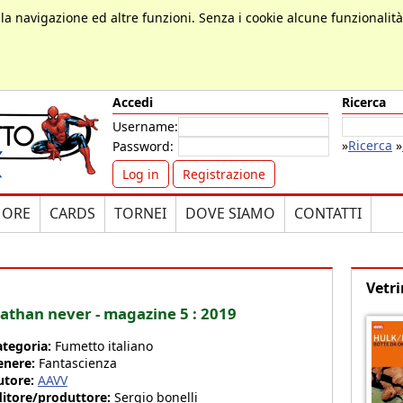
, la navigazione ed altre funzioni. Senza i cookie alcune funzionalit
Accedi
Ricerca
Username:
»
Ricerca
»
Password:
Log in
Registrazione
MORE
CARDS
TORNEI
DOVE SIAMO
CONTATTI
Vetri
athan never - magazine 5 : 2019
ategoria:
Fumetto italiano
enere:
Fantascienza
utore:
AAVV
ditore/produttore:
Sergio bonelli