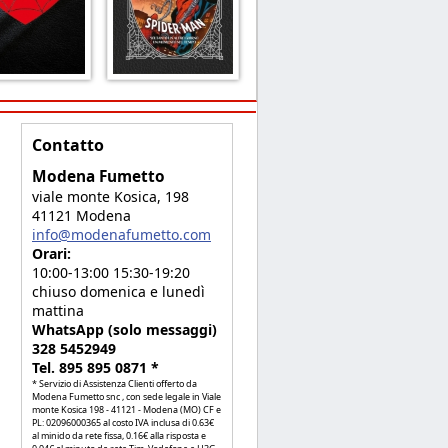
Contatto
Modena Fumetto
viale monte Kosica, 198
41121 Modena
info@modenafumetto.com
Orari:
10:00-13:00 15:30-19:20
chiuso domenica e lunedì
mattina
WhatsApp (solo messaggi)
328 5452949
Tel. 895 895 0871 *
* Servizio di Assistenza Clienti offerto da
Modena Fumetto snc , con sede legale in Viale
monte Kosica 198 - 41121 - Modena (MO) CF e
PL: 02096000365 al costo IVA inclusa di 0.63€
al minido da rete fissa, 0.16€ alla risposta e