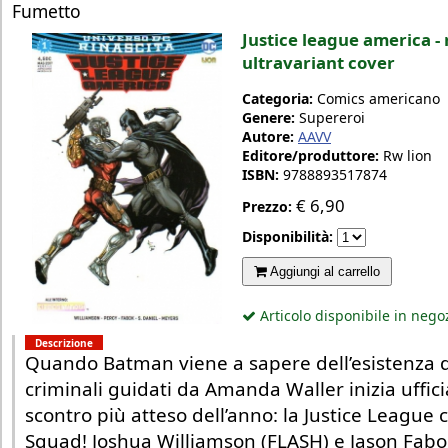
Fumetto
Justice league america - r
ultravariant cover
Categoria:
Comics americano
Genere:
Supereroi
Autore:
AAVV
Editore/produttore:
Rw lion
ISBN:
9788893517874
€
6,90
Prezzo:
Disponibilità:
Aggiungi al carrello
Articolo disponibile in nego
Descrizione
Quando Batman viene a sapere dell’esistenza d
criminali guidati da Amanda Waller inizia uffic
scontro più atteso dell’anno: la Justice League 
Squad! Joshua Williamson (FLASH) e Jason Fabo