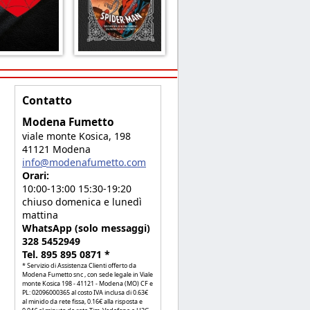
Contatto
Modena Fumetto
viale monte Kosica, 198
41121 Modena
info@modenafumetto.com
Orari:
10:00-13:00 15:30-19:20
chiuso domenica e lunedì
mattina
WhatsApp (solo messaggi)
328 5452949
Tel. 895 895 0871 *
* Servizio di Assistenza Clienti offerto da
Modena Fumetto snc , con sede legale in Viale
monte Kosica 198 - 41121 - Modena (MO) CF e
PL: 02096000365 al costo IVA inclusa di 0.63€
al minido da rete fissa, 0.16€ alla risposta e