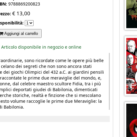
SBN:
9788869200823
€
13,00
rezzo:
sponibilità:
Aggiungi al carrello
Articolo disponibile in negozio e online
raordinarie, sono ricordate come le opere più belle
 celano dei segreti che non sono ancora stati
e dei giochi Olimpici del 432 a.C. ai giardini pensili
 raccontate le prime due meraviglie del mondo, e,
onne, dal celebre maestro scultore Fidia, tra i più
emplici deportati giudei di Babilonia, dimenticati
cerche storiche, realtà e finzione che si mescolano
sto volume raccoglie le prime due Meraviglie: la
di Babilonia.