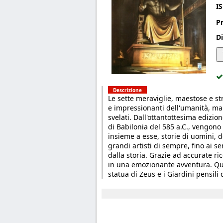
I
P
Di
Descrizione
Le sette meraviglie, maestose e st
e impressionanti dell'umanità, ma
svelati. Dall'ottantottesima edizion
di Babilonia del 585 a.C., vengono
insieme a esse, storie di uomini, d
grandi artisti di sempre, fino ai s
dalla storia. Grazie ad accurate ri
in una emozionante avventura. Que
statua di Zeus e i Giardini pensili 