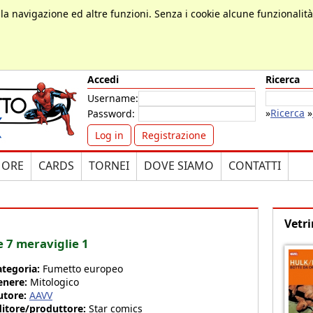
, la navigazione ed altre funzioni. Senza i cookie alcune funzionalit
Accedi
Ricerca
Username:
»
Ricerca
»
Password:
Log in
Registrazione
MORE
CARDS
TORNEI
DOVE SIAMO
CONTATTI
Vetri
e 7 meraviglie 1
ategoria:
Fumetto europeo
enere:
Mitologico
utore:
AAVV
ditore/produttore:
Star comics