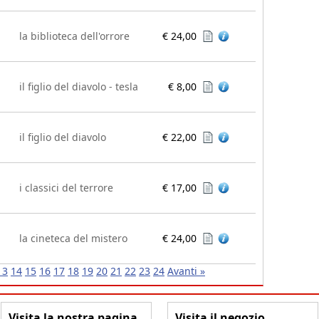
la biblioteca dell'orrore
€ 24,00
il figlio del diavolo - tesla
€ 8,00
il figlio del diavolo
€ 22,00
i classici del terrore
€ 17,00
la cineteca del mistero
€ 24,00
13
14
15
16
17
18
19
20
21
22
23
24
Avanti »
Visita la nostra pagina
Visita il negozio