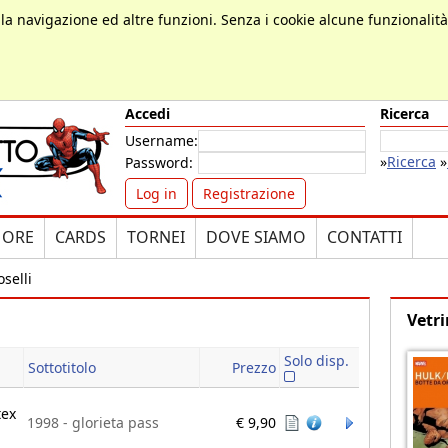
, la navigazione ed altre funzioni. Senza i cookie alcune funzionalit
Accedi
Ricerca
Username:
»
Ricerca
»
Password:
Log in
Registrazione
MORE
CARDS
TORNEI
DOVE SIAMO
CONTATTI
selli
Vetri
Solo disp.
Sottotitolo
Prezzo
tex
1998 - glorieta pass
€ 9,90