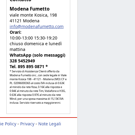
Modena Fumetto
viale monte Kosica, 198
41121 Modena
info@modenafumetto.com
Orari:
10:00-13:00 15:30-19:20
chiuso domenica e lunedì
mattina
WhatsApp (solo messaggi)
328 5452949
Tel. 895 895 0871 *
* Servizio di Assistenza Clienti offerto da
Modena Fumetto snc , con sede legale in Viale
monte Kosica 198 - 41121 - Modena (MO) CF e
PL: 02096000365 al costo IVA inclusa di 0.63€
al minido da rete fissa, 0.16€ alla risposta e
0.94€ al minuto da rete Tim, Vodafone e H3G,
0.63€ alla risposta 0.97€ al minuto da rete
Wind; per una spesa massima di 15,13€ IVA
inclusa. Servizio riservato a maggiorenni.
ie Policy
-
Privacy
-
Note Legali