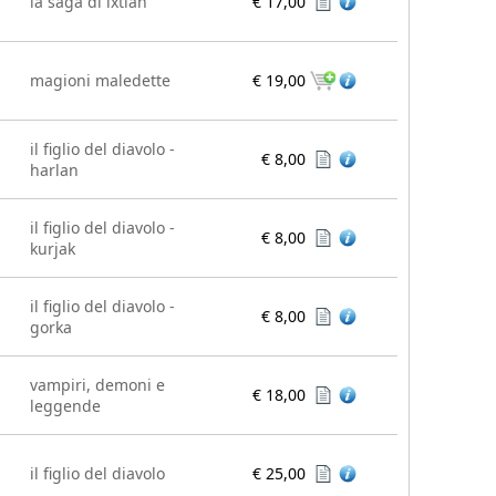
la saga di ixtlan
€ 17,00
magioni maledette
€ 19,00
il figlio del diavolo -
€ 8,00
harlan
il figlio del diavolo -
€ 8,00
kurjak
il figlio del diavolo -
€ 8,00
gorka
vampiri, demoni e
€ 18,00
leggende
il figlio del diavolo
€ 25,00