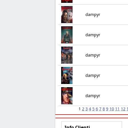
dampyr
dampyr
dampyr
dampyr
dampyr
1
2
3
4
5
6
7
8
9
10
11
12
Info Clienti