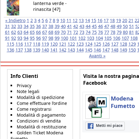
lanterna verde -
rinascita [47]
« Indietro
1
2
3
4
5
6
7
8
9
10
11
12
13
14
15
16
17
18
19
20
21
2
31
32
33
34
35
36
37
38
39
40
41
42
43
44
45
46
47
48
49
50
51
5
61
62
63
64
65
66
67
68
69
70
71
72
73
74
75
76
77
78
79
80
81
8
91
92
93
94
95
96
97
98
99
100
101
102
103
104
105
106
107
108
115
116
117
118
119
120
121
122
123
124
125
126
127
128
129
136
137
138
139
140
141
142
143
144
145
146
147
148
149
150
Avanti »
Info Clienti
Visita la nostra pagin
Facebook
Privacy
Note legali
Modalità di spedizione
Modena
Come effettuare l’ordine
Fumetto
Come registrarsi
Modalità di pagamento
Condizioni di vendita
Metti mi piace
Modalità di restituzione
Golden Ticket Modena
Fumetto