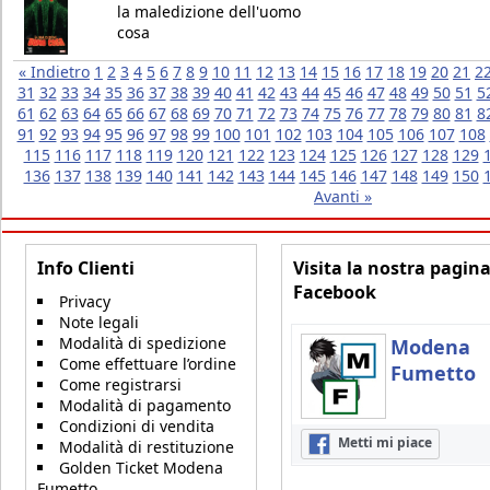
la maledizione dell'uomo
cosa
« Indietro
1
2
3
4
5
6
7
8
9
10
11
12
13
14
15
16
17
18
19
20
21
2
31
32
33
34
35
36
37
38
39
40
41
42
43
44
45
46
47
48
49
50
51
5
61
62
63
64
65
66
67
68
69
70
71
72
73
74
75
76
77
78
79
80
81
8
91
92
93
94
95
96
97
98
99
100
101
102
103
104
105
106
107
108
115
116
117
118
119
120
121
122
123
124
125
126
127
128
129
136
137
138
139
140
141
142
143
144
145
146
147
148
149
150
Avanti »
Info Clienti
Visita la nostra pagin
Facebook
Privacy
Note legali
Modalità di spedizione
Modena
Come effettuare l’ordine
Fumetto
Come registrarsi
Modalità di pagamento
Condizioni di vendita
Metti mi piace
Modalità di restituzione
Golden Ticket Modena
Fumetto