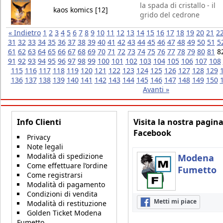
la spada di cristallo - il
kaos komics [12]
grido del cedrone
« Indietro
1
2
3
4
5
6
7
8
9
10
11
12
13
14
15
16
17
18
19
20
21
2
31
32
33
34
35
36
37
38
39
40
41
42
43
44
45
46
47
48
49
50
51
5
61
62
63
64
65
66
67
68
69
70
71
72
73
74
75
76
77
78
79
80
81
8
91
92
93
94
95
96
97
98
99
100
101
102
103
104
105
106
107
108
115
116
117
118
119
120
121
122
123
124
125
126
127
128
129
136
137
138
139
140
141
142
143
144
145
146
147
148
149
150
Avanti »
Info Clienti
Visita la nostra pagin
Facebook
Privacy
Note legali
Modalità di spedizione
Modena
Come effettuare l’ordine
Fumetto
Come registrarsi
Modalità di pagamento
Condizioni di vendita
Metti mi piace
Modalità di restituzione
Golden Ticket Modena
Fumetto