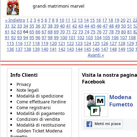
grandi matrimoni marvel
« Indietro
1
2
3
4
5
6
7
8
9
10
11
12
13
14
15
16
17
18
19
20
21
2
31
32
33
34
35
36
37
38
39
40
41
42
43
44
45
46
47
48
49
50
51
5
61
62
63
64
65
66
67
68
69
70
71
72
73
74
75
76
77
78
79
80
81
8
91
92
93
94
95
96
97
98
99
100
101
102
103
104
105
106
107
108
115
116
117
118
119
120
121
122
123
124
125
126
127
128
129
136
137
138
139
140
141
142
143
144
145
146
147
148
149
150
Avanti »
Info Clienti
Visita la nostra pagin
Facebook
Privacy
Note legali
Modalità di spedizione
Modena
Come effettuare l’ordine
Fumetto
Come registrarsi
Modalità di pagamento
Condizioni di vendita
Metti mi piace
Modalità di restituzione
Golden Ticket Modena
Fumetto