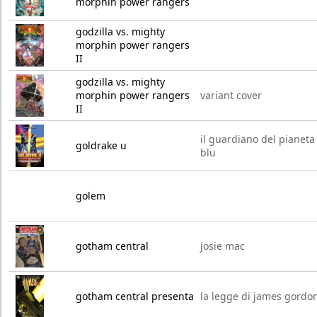
morphin power rangers
godzilla vs. mighty
morphin power rangers
II
godzilla vs. mighty
morphin power rangers
variant cover
II
il guardiano del pianeta
goldrake u
blu
golem
gotham central
josie mac
gotham central presenta
la legge di james gordo