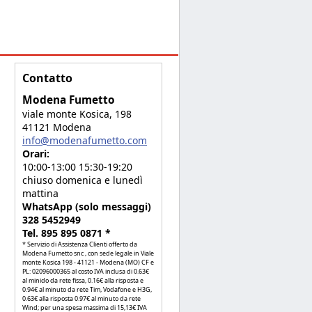
Contatto
Modena Fumetto
viale monte Kosica, 198
41121 Modena
info@modenafumetto.com
Orari:
10:00-13:00 15:30-19:20
chiuso domenica e lunedì
mattina
WhatsApp (solo messaggi)
328 5452949
Tel. 895 895 0871 *
* Servizio di Assistenza Clienti offerto da
Modena Fumetto snc , con sede legale in Viale
monte Kosica 198 - 41121 - Modena (MO) CF e
PL: 02096000365 al costo IVA inclusa di 0.63€
al minido da rete fissa, 0.16€ alla risposta e
0.94€ al minuto da rete Tim, Vodafone e H3G,
0.63€ alla risposta 0.97€ al minuto da rete
Wind; per una spesa massima di 15,13€ IVA