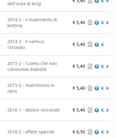
€ 5,40
dell'isola di king
2014-2 - il tradimento di
€ 5,40
bettina
2014-3 - il nemico
€ 5,40
ritrovato
2015-2 - l'uomo che non
€ 5,40
conosceva diabolik
2015-3 - matrimonio in
€ 5,40
nero
2016-1 - destini incrociati
€ 5,40
2016-2 - effetti speciali
€ 6,50