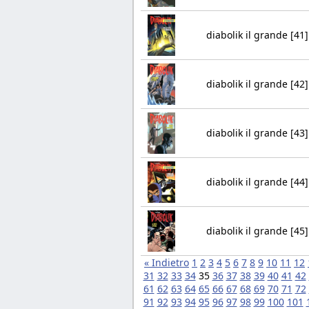
diabolik il grande [41]
diabolik il grande [42]
diabolik il grande [43]
diabolik il grande [44]
diabolik il grande [45]
« Indietro
1
2
3
4
5
6
7
8
9
10
11
12
31
32
33
34
35
36
37
38
39
40
41
42
61
62
63
64
65
66
67
68
69
70
71
72
91
92
93
94
95
96
97
98
99
100
101