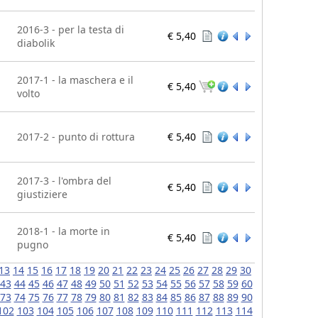
2016-3 - per la testa di
€ 5,40
diabolik
2017-1 - la maschera e il
€ 5,40
volto
2017-2 - punto di rottura
€ 5,40
2017-3 - l'ombra del
€ 5,40
giustiziere
2018-1 - la morte in
€ 5,40
pugno
13
14
15
16
17
18
19
20
21
22
23
24
25
26
27
28
29
30
43
44
45
46
47
48
49
50
51
52
53
54
55
56
57
58
59
60
73
74
75
76
77
78
79
80
81
82
83
84
85
86
87
88
89
90
102
103
104
105
106
107
108
109
110
111
112
113
114