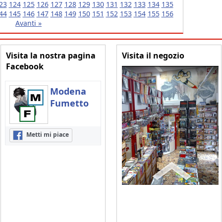
23
124
125
126
127
128
129
130
131
132
133
134
135
44
145
146
147
148
149
150
151
152
153
154
155
156
Avanti »
Visita la nostra pagina
Visita il negozio
Facebook
Modena
Fumetto
Metti mi piace