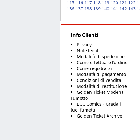
115
116
117
118
119
120
121
122
1
136
137
138
139
140
141
142
143
1
Info Clienti
Privacy
Note legali
Modalità di spedizione
Come effettuare l’ordine
Come registrarsi
Modalità di pagamento
Condizioni di vendita
Modalità di restituzione
Golden Ticket Modena
Fumetto
EGC Comics - Grada i
tuoi fumetti
Golden Ticket Archive