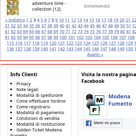
adventure time -
bimomondo!
collection [12]
« Indietro
1
2
3
4
5
6
7
8
9
10
11
12
13
14
15
16
17
18
19
20
21
2
31
32
33
34
35
36
37
38
39
40
41
42
43
44
45
46
47
48
49
50
51
5
61
62
63
64
65
66
67
68
69
70
71
72
73
74
75
76
77
78
79
80
81
8
91
92
93
94
95
96
97
98
99
100
101
102
103
104
105
106
107
108
115
116
117
118
119
120
121
122
123
124
125
126
127
128
129
136
137
138
139
140
141
142
143
144
145
146
147
148
149
150
Avanti »
Info Clienti
Visita la nostra pagin
Facebook
Privacy
Note legali
Modalità di spedizione
Modena
Come effettuare l’ordine
Fumetto
Come registrarsi
Modalità di pagamento
Condizioni di vendita
Metti mi piace
Modalità di restituzione
Golden Ticket Modena
Fumetto