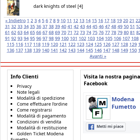
dark knights of steel [4]
« Indietro
1
2
3
4
5
6
7
8
9
10
11
12
13
14
15
16
17
18
19
20
21
2
31
32
33
34
35
36
37
38
39
40
41
42
43
44
45
46
47
48
49
50
51
5
61
62
63
64
65
66
67
68
69
70
71
72
73
74
75
76
77
78
79
80
81
8
91
92
93
94
95
96
97
98
99
100
101
102
103
104
105
106
107
108
115
116
117
118
119
120
121
122
123
124
125
126
127
128
129
136
137
138
139
140
141
142
143
144
145
146
147
148
149
150
Avanti »
Info Clienti
Visita la nostra pagin
Facebook
Privacy
Note legali
Modalità di spedizione
Modena
Come effettuare l’ordine
Fumetto
Come registrarsi
Modalità di pagamento
Condizioni di vendita
Metti mi piace
Modalità di restituzione
Golden Ticket Modena
Fumetto