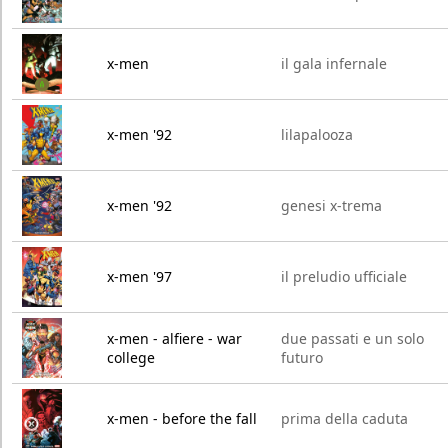
x-men
il gala infernale
x-men '92
lilapalooza
x-men '92
genesi x-trema
x-men '97
il preludio ufficiale
x-men - alfiere - war
due passati e un solo
college
futuro
x-men - before the fall
prima della caduta