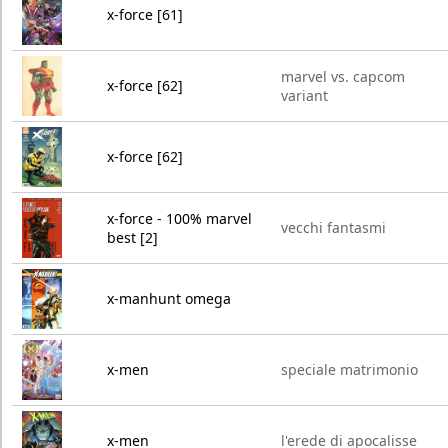
x-force [61]
marvel vs. capcom
x-force [62]
variant
x-force [62]
x-force - 100% marvel
vecchi fantasmi
best [2]
x-manhunt omega
x-men
speciale matrimonio
x-men
l'erede di apocalisse