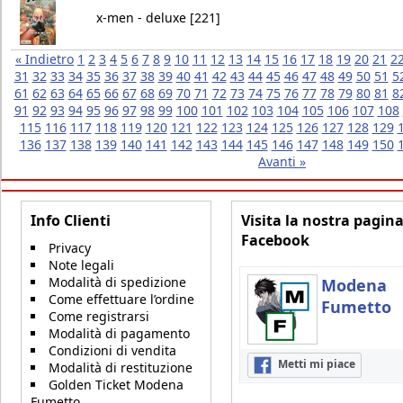
x-men - deluxe [221]
« Indietro
1
2
3
4
5
6
7
8
9
10
11
12
13
14
15
16
17
18
19
20
21
2
31
32
33
34
35
36
37
38
39
40
41
42
43
44
45
46
47
48
49
50
51
5
61
62
63
64
65
66
67
68
69
70
71
72
73
74
75
76
77
78
79
80
81
8
91
92
93
94
95
96
97
98
99
100
101
102
103
104
105
106
107
108
115
116
117
118
119
120
121
122
123
124
125
126
127
128
129
136
137
138
139
140
141
142
143
144
145
146
147
148
149
150
Avanti »
Info Clienti
Visita la nostra pagin
Facebook
Privacy
Note legali
Modalità di spedizione
Modena
Come effettuare l’ordine
Fumetto
Come registrarsi
Modalità di pagamento
Condizioni di vendita
Metti mi piace
Modalità di restituzione
Golden Ticket Modena
Fumetto