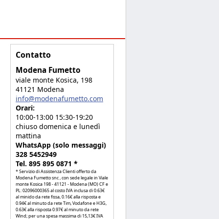
Contatto
Modena Fumetto
viale monte Kosica, 198
41121 Modena
info@modenafumetto.com
Orari:
10:00-13:00 15:30-19:20
chiuso domenica e lunedì
mattina
WhatsApp (solo messaggi)
328 5452949
Tel. 895 895 0871 *
* Servizio di Assistenza Clienti offerto da
Modena Fumetto snc , con sede legale in Viale
monte Kosica 198 - 41121 - Modena (MO) CF e
PL: 02096000365 al costo IVA inclusa di 0.63€
al minido da rete fissa, 0.16€ alla risposta e
0.94€ al minuto da rete Tim, Vodafone e H3G,
0.63€ alla risposta 0.97€ al minuto da rete
Wind; per una spesa massima di 15,13€ IVA