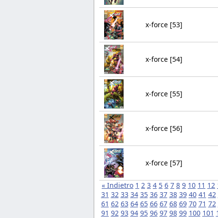
x-force [53]
x-force [54]
x-force [55]
x-force [56]
x-force [57]
« Indietro
1
2
3
4
5
6
7
8
9
10
11
12
31
32
33
34
35
36
37
38
39
40
41
42
61
62
63
64
65
66
67
68
69
70
71
72
91
92
93
94
95
96
97
98
99
100
101