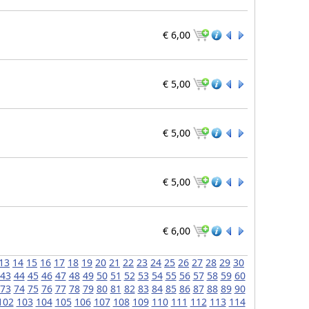
€ 6,00
€ 5,00
€ 5,00
€ 5,00
€ 6,00
13
14
15
16
17
18
19
20
21
22
23
24
25
26
27
28
29
30
43
44
45
46
47
48
49
50
51
52
53
54
55
56
57
58
59
60
73
74
75
76
77
78
79
80
81
82
83
84
85
86
87
88
89
90
102
103
104
105
106
107
108
109
110
111
112
113
114