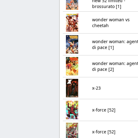
new 52 limited -
brossurato [1]
wonder woman vs
cheetah
wonder woman: agen
di pace [1]
wonder woman: agen
di pace [2]
x-23
x-force [52]
x-force [52]