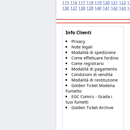
115
116
117
118
119
120
121
122
1
136
137
138
139
140
141
142
143
1
Info Clienti
Privacy
Note legali
Modalità di spedizione
Come effettuare l’ordine
Come registrarsi
Modalità di pagamento
Condizioni di vendita
Modalità di restituzione
Golden Ticket Modena
Fumetto
EGC Comics - Grada i
tuoi fumetti
Golden Ticket Archive