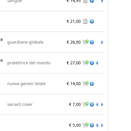
sangue
€ 14,95
€ 21,00
te
guardiana globale
€ 26,00
te
protettrice del mondo
€ 27,00
nuova genesi letale
€ 14,00
variant cover
€ 7,00
€ 5,00