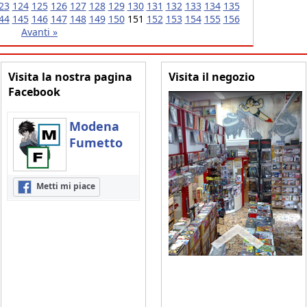
23
124
125
126
127
128
129
130
131
132
133
134
135
44
145
146
147
148
149
150
151
152
153
154
155
156
Avanti »
Visita la nostra pagina
Visita il negozio
Facebook
Modena
Fumetto
Metti mi piace