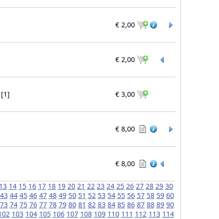
€ 2,00
€ 2,00
[1]
€ 3,00
€ 8,00
€ 8,00
13
14
15
16
17
18
19
20
21
22
23
24
25
26
27
28
29
30
43
44
45
46
47
48
49
50
51
52
53
54
55
56
57
58
59
60
73
74
75
76
77
78
79
80
81
82
83
84
85
86
87
88
89
90
102
103
104
105
106
107
108
109
110
111
112
113
114