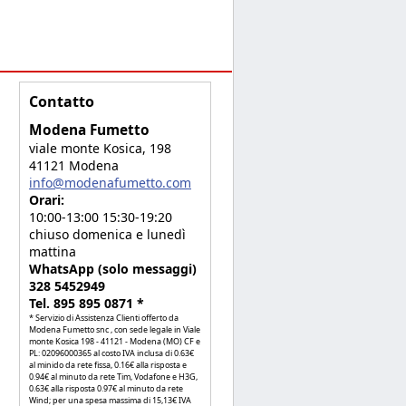
Contatto
Modena Fumetto
viale monte Kosica, 198
41121 Modena
info@modenafumetto.com
Orari:
10:00-13:00 15:30-19:20
chiuso domenica e lunedì
mattina
WhatsApp (solo messaggi)
328 5452949
Tel. 895 895 0871 *
* Servizio di Assistenza Clienti offerto da
Modena Fumetto snc , con sede legale in Viale
monte Kosica 198 - 41121 - Modena (MO) CF e
PL: 02096000365 al costo IVA inclusa di 0.63€
al minido da rete fissa, 0.16€ alla risposta e
0.94€ al minuto da rete Tim, Vodafone e H3G,
0.63€ alla risposta 0.97€ al minuto da rete
Wind; per una spesa massima di 15,13€ IVA