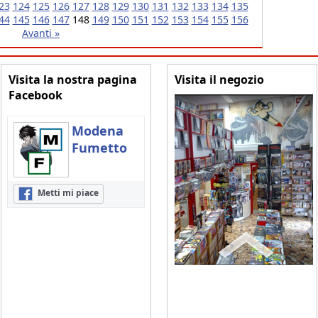
23
124
125
126
127
128
129
130
131
132
133
134
135
44
145
146
147
148
149
150
151
152
153
154
155
156
Avanti »
Visita la nostra pagina
Visita il negozio
Facebook
Modena
Fumetto
Metti mi piace