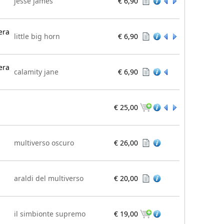
jesse james
€ 6,90
era
little big horn
€ 6,90
era
calamity jane
€ 6,90
€ 25,00
multiverso oscuro
€ 26,00
araldi del multiverso
€ 20,00
il simbionte supremo
€ 19,00