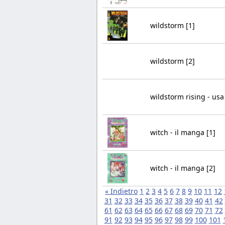
wildstorm [1]
wildstorm [2]
wildstorm rising - usa 
witch - il manga [1]
witch - il manga [2]
« Indietro
1
2
3
4
5
6
7
8
9
10
11
12
31
32
33
34
35
36
37
38
39
40
41
42
61
62
63
64
65
66
67
68
69
70
71
72
91
92
93
94
95
96
97
98
99
100
101