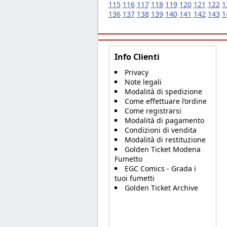
115
116
117
118
119
120
121
122
1
136
137
138
139
140
141
142
143
1
Info Clienti
Privacy
Note legali
Modalità di spedizione
Come effettuare l’ordine
Come registrarsi
Modalità di pagamento
Condizioni di vendita
Modalità di restituzione
Golden Ticket Modena
Fumetto
EGC Comics - Grada i
tuoi fumetti
Golden Ticket Archive