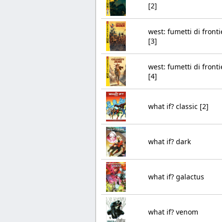
[2]
west: fumetti di fronti
[3]
west: fumetti di fronti
[4]
what if? classic [2]
what if? dark
what if? galactus
what if? venom