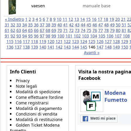
vaesen
manuale base
« Indietro
1
2
3
4
5
6
7
8
9
10
11
12
13
14
15
16
17
18
19
20
21
2
31
32
33
34
35
36
37
38
39
40
41
42
43
44
45
46
47
48
49
50
51
5
61
62
63
64
65
66
67
68
69
70
71
72
73
74
75
76
77
78
79
80
81
8
91
92
93
94
95
96
97
98
99
100
101
102
103
104
105
106
107
108
115
116
117
118
119
120
121
122
123
124
125
126
127
128
129
136
137
138
139
140
141
142
143
144
145
146
147
148
149
150
Avanti »
Info Clienti
Visita la nostra pagin
Facebook
Privacy
Note legali
Modalità di spedizione
Modena
Come effettuare l’ordine
Fumetto
Come registrarsi
Modalità di pagamento
Condizioni di vendita
Metti mi piace
Modalità di restituzione
Golden Ticket Modena
Fumetto