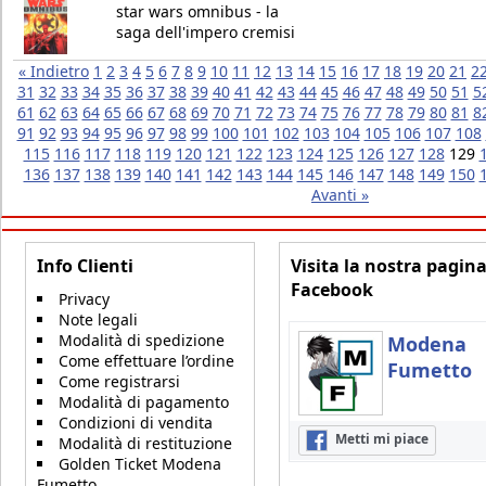
star wars omnibus - la
saga dell'impero cremisi
« Indietro
1
2
3
4
5
6
7
8
9
10
11
12
13
14
15
16
17
18
19
20
21
2
31
32
33
34
35
36
37
38
39
40
41
42
43
44
45
46
47
48
49
50
51
5
61
62
63
64
65
66
67
68
69
70
71
72
73
74
75
76
77
78
79
80
81
8
91
92
93
94
95
96
97
98
99
100
101
102
103
104
105
106
107
108
115
116
117
118
119
120
121
122
123
124
125
126
127
128
129
136
137
138
139
140
141
142
143
144
145
146
147
148
149
150
Avanti »
Info Clienti
Visita la nostra pagin
Facebook
Privacy
Note legali
Modalità di spedizione
Modena
Come effettuare l’ordine
Fumetto
Come registrarsi
Modalità di pagamento
Condizioni di vendita
Metti mi piace
Modalità di restituzione
Golden Ticket Modena
Fumetto