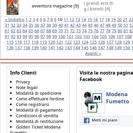
i grandi eroi di
avventura magazine [9]
g.l.bonelli [4]
« Indietro
1
2
3
4
5
6
7
8
9
10
11
12
13
14
15
16
17
18
19
20
21
2
31
32
33
34
35
36
37
38
39
40
41
42
43
44
45
46
47
48
49
50
51
5
61
62
63
64
65
66
67
68
69
70
71
72
73
74
75
76
77
78
79
80
81
8
91
92
93
94
95
96
97
98
99
100
101
102
103
104
105
106
107
108
115
116
117
118
119
120
121
122
123
124
125
126
127
128
129
136
137
138
139
140
141
142
143
144
145
146
147
148
149
150
Avanti »
Info Clienti
Visita la nostra pagin
Facebook
Privacy
Note legali
Modalità di spedizione
Modena
Come effettuare l’ordine
Fumetto
Come registrarsi
Modalità di pagamento
Condizioni di vendita
Metti mi piace
Modalità di restituzione
Golden Ticket Modena
Fumetto