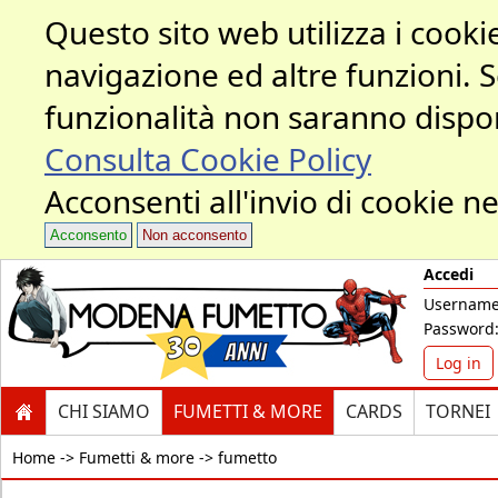
Questo sito web utilizza i cookie
navigazione ed altre funzioni. 
funzionalità non saranno dispon
Consulta Cookie Policy
Acconsenti all'invio di cookie ne
Acconsento
Non acconsento
Accedi
Username
Password
Log in
CHI SIAMO
FUMETTI & MORE
CARDS
TORNEI
Home ->
Fumetti & more -> fumetto