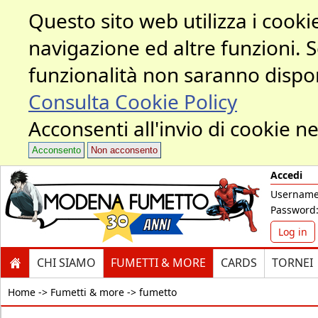
Questo sito web utilizza i cookie
navigazione ed altre funzioni. 
funzionalità non saranno dispon
Consulta Cookie Policy
Acconsenti all'invio di cookie ne
Acconsento
Non acconsento
Accedi
Username
Password
Log in
CHI SIAMO
FUMETTI & MORE
CARDS
TORNEI
Home ->
Fumetti & more -> fumetto