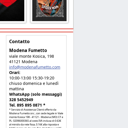
Contatto
Modena Fumetto
viale monte Kosica, 198
41121 Modena
info@modenafumetto.com
Orari:
10:00-13:00 15:30-19:20
chiuso domenica e lunedì
mattina
WhatsApp (solo messaggi)
328 5452949
Tel. 895 895 0871 *
* Servizio di Assistenza Clienti offerto da
Modena Fumetto snc , con sede legale in Viale
monte Kosica 198 - 41121 - Modena (MO) CF e
PL: 02096000365 al costo IVA inclusa di 0.63€
al minido da rete fissa, 0.16€ alla risposta e