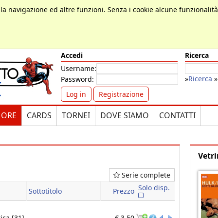
, la navigazione ed altre funzioni. Senza i cookie alcune funzionalit
Accedi
Ricerca
Username:
»
Ricerca
»
Password:
Log in
Registrazione
MORE
CARDS
TORNEI
DOVE SIAMO
CONTATTI
Vetri
Serie complete
a
Solo disp.
Sottotitolo
Prezzo
ica [31]
€ 3,50