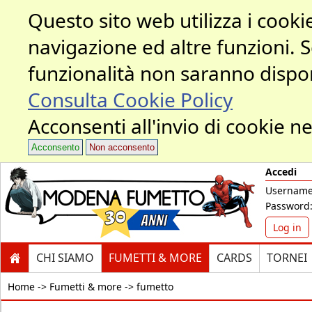
Questo sito web utilizza i cookie
navigazione ed altre funzioni. 
funzionalità non saranno dispon
Consulta Cookie Policy
Acconsenti all'invio di cookie ne
Acconsento
Non acconsento
Accedi
Username
Password
Log in
CHI SIAMO
FUMETTI & MORE
CARDS
TORNEI
Home ->
Fumetti & more -> fumetto