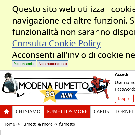
Questo sito web utilizza i cookie
navigazione ed altre funzioni. 
funzionalità non saranno dispon
Consulta Cookie Policy
Acconsenti all'invio di cookie ne
Acconsento
Non acconsento
Accedi
Username
Password
Log in
CHI SIAMO
FUMETTI & MORE
CARDS
TORNEI
Home ->
Fumetti & more -> fumetto