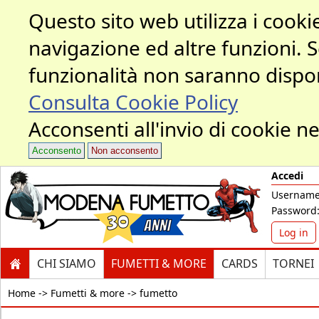
Questo sito web utilizza i cookie
navigazione ed altre funzioni. 
funzionalità non saranno dispon
Consulta Cookie Policy
Acconsenti all'invio di cookie ne
Acconsento
Non acconsento
Accedi
Username
Password
Log in
CHI SIAMO
FUMETTI & MORE
CARDS
TORNEI
Home ->
Fumetti & more -> fumetto