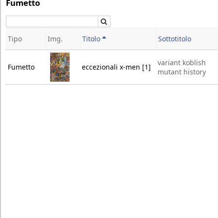
Fumetto
Cerca
Tipo
Img.
Titolo
Sottotitolo
variant koblish
Fumetto
eccezionali x-men [1]
mutant history