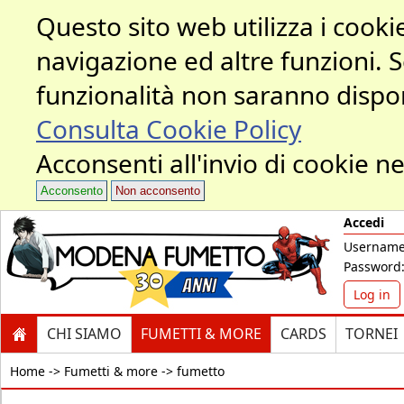
Questo sito web utilizza i cookie
navigazione ed altre funzioni. 
funzionalità non saranno dispon
Consulta Cookie Policy
Acconsenti all'invio di cookie ne
Acconsento
Non acconsento
Accedi
Username
Password
Log in
CHI SIAMO
FUMETTI & MORE
CARDS
TORNEI
Home ->
Fumetti & more -> fumetto