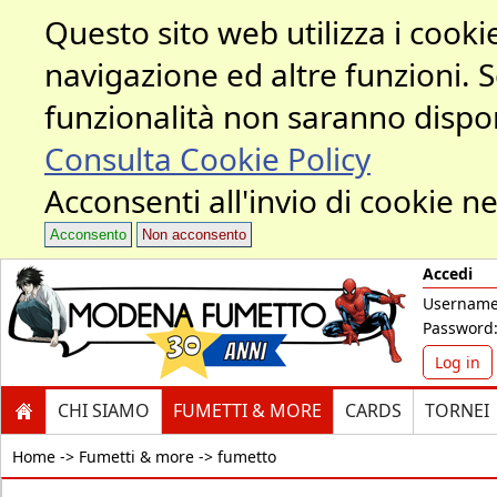
Questo sito web utilizza i cookie
navigazione ed altre funzioni. 
funzionalità non saranno dispon
Consulta Cookie Policy
Acconsenti all'invio di cookie ne
Acconsento
Non acconsento
Accedi
Username
Password
Log in
CHI SIAMO
FUMETTI & MORE
CARDS
TORNEI
Home ->
Fumetti & more -> fumetto