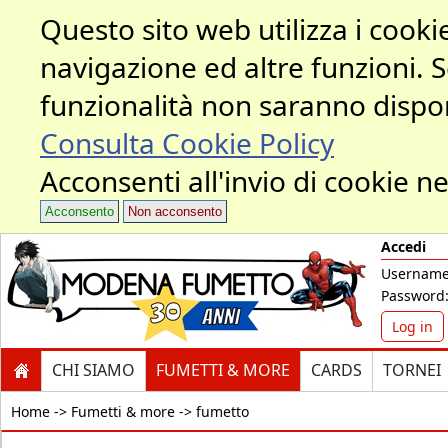
Questo sito web utilizza i cookie
navigazione ed altre funzioni. 
funzionalità non saranno dispon
Consulta Cookie Policy
Acconsenti all'invio di cookie ne
Acconsento
Non acconsento
Accedi
Username
Password
Log in
CHI SIAMO
FUMETTI & MORE
CARDS
TORNEI
Home ->
Fumetti & more -> fumetto