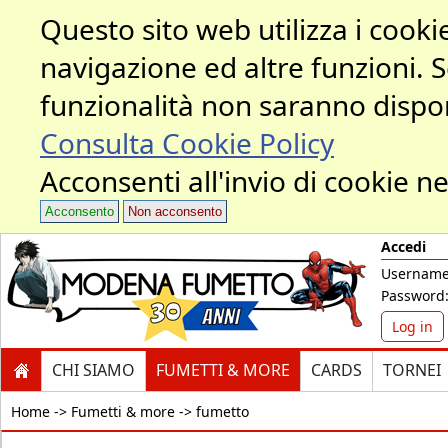
Questo sito web utilizza i cookie
navigazione ed altre funzioni. 
funzionalità non saranno dispon
Consulta Cookie Policy
Acconsenti all'invio di cookie ne
Acconsento
Non acconsento
Accedi
Username
Password
Log in
CHI SIAMO
FUMETTI & MORE
CARDS
TORNEI
Home ->
Fumetti & more -> fumetto