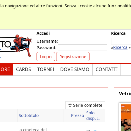
, la navigazione ed altre funzioni. Senza i cookie alcune funzionalit
Accedi
Ricerca
Username:
»
Ricerca
»
Password:
Log in
Registrazione
MORE
CARDS
TORNEI
DOVE SIAMO
CONTATTI
Vetri
Serie complete
a
Solo
Sottotitolo
Prezzo
disp.
la cineteca del