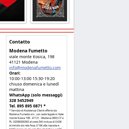
Contatto
Modena Fumetto
viale monte Kosica, 198
41121 Modena
info@modenafumetto.com
Orari:
10:00-13:00 15:30-19:20
chiuso domenica e lunedì
mattina
WhatsApp (solo messaggi)
328 5452949
Tel. 895 895 0871 *
* Servizio di Assistenza Clienti offerto da
Modena Fumetto snc , con sede legale in Viale
monte Kosica 198 - 41121 - Modena (MO) CF e
PL: 02096000365 al costo IVA inclusa di 0.63€
al minido da rete fissa, 0.16€ alla risposta e