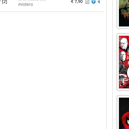
 [2]
€ 7,90
mistero