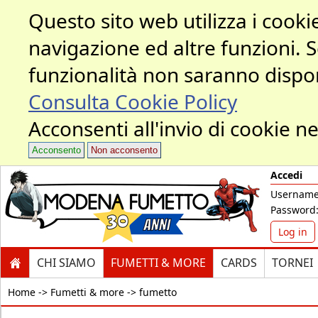
Questo sito web utilizza i cookie
navigazione ed altre funzioni. 
funzionalità non saranno dispon
Consulta Cookie Policy
Acconsenti all'invio di cookie ne
Acconsento
Non acconsento
Accedi
Username
Password
Log in
CHI SIAMO
FUMETTI & MORE
CARDS
TORNEI
Home ->
Fumetti & more -> fumetto