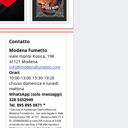
Contatto
Modena Fumetto
viale monte Kosica, 198
41121 Modena
info@modenafumetto.com
Orari:
10:00-13:00 15:30-19:20
chiuso domenica e lunedì
mattina
WhatsApp (solo messaggi)
328 5452949
Tel. 895 895 0871 *
* Servizio di Assistenza Clienti offerto da
Modena Fumetto snc , con sede legale in Viale
monte Kosica 198 - 41121 - Modena (MO) CF e
PL: 02096000365 al costo IVA inclusa di 0.63€
al minido da rete fissa, 0.16€ alla risposta e