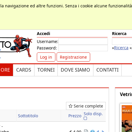
, la navigazione ed altre funzioni. Senza i cookie alcune funzionalit
Accedi
Ricerca
Username:
»
Ricerca
»
Password:
Log in
Registrazione
MORE
CARDS
TORNEI
DOVE SIAMO
CONTATTI
Vetri
Serie complete
a
Solo disp.
Sottotitolo
Prezzo
 -
 john
€ 4,90