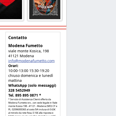
Contatto
Modena Fumetto
viale monte Kosica, 198
41121 Modena
info@modenafumetto.com
Orari:
10:00-13:00 15:30-19:20
chiuso domenica e lunedì
mattina
WhatsApp (solo messaggi)
328 5452949
Tel. 895 895 0871 *
* Servizio di Assistenza Clienti offerto da
Modena Fumetto snc , con sede legale in Viale
monte Kosica 198 - 41121 - Modena (MO) CF e
PL: 02096000365 al costo IVA inclusa di 0.63€
al minido da rete fissa, 0.16€ alla risposta e