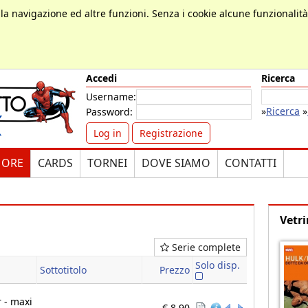
, la navigazione ed altre funzioni. Senza i cookie alcune funzionalit
Accedi
Ricerca
Username:
»
Ricerca
»
Password:
Log in
Registrazione
MORE
CARDS
TORNEI
DOVE SIAMO
CONTATTI
Vetri
Serie complete
a
Solo disp.
Sottotitolo
Prezzo
 - maxi
€ 8,90