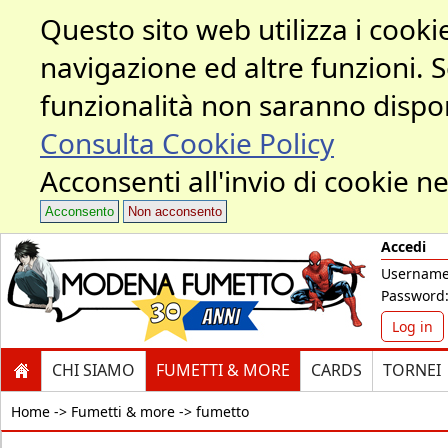
Questo sito web utilizza i cookie
navigazione ed altre funzioni. 
funzionalità non saranno dispon
Consulta Cookie Policy
Acconsenti all'invio di cookie ne
Acconsento
Non acconsento
Accedi
Username
Password
Log in
CHI SIAMO
FUMETTI & MORE
CARDS
TORNEI
Home ->
Fumetti & more -> fumetto