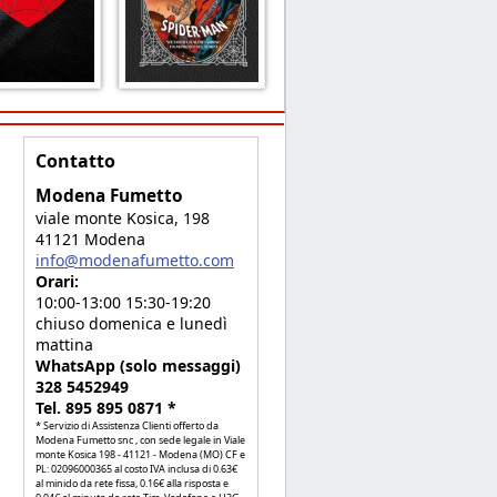
Contatto
Modena Fumetto
viale monte Kosica, 198
41121 Modena
info@modenafumetto.com
Orari:
10:00-13:00 15:30-19:20
chiuso domenica e lunedì
mattina
WhatsApp (solo messaggi)
328 5452949
Tel. 895 895 0871 *
* Servizio di Assistenza Clienti offerto da
Modena Fumetto snc , con sede legale in Viale
monte Kosica 198 - 41121 - Modena (MO) CF e
PL: 02096000365 al costo IVA inclusa di 0.63€
al minido da rete fissa, 0.16€ alla risposta e