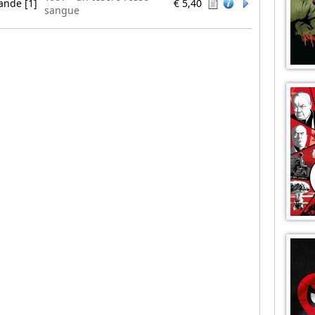
rande [1]
€ 5,40
sangue