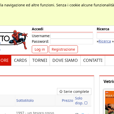
, la navigazione ed altre funzioni. Senza i cookie alcune funzionalit
Accedi
Ricerca
Username:
»
Ricerca
»
Password:
Log in
Registrazione
MORE
CARDS
TORNEI
DOVE SIAMO
CONTATTI
Vetri
Serie complete
a
Solo
Sottotitolo
Prezzo
disp.
1997 - un tesoro rosso